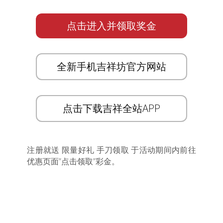
点击进入并领取奖金
全新手机吉祥坊官方网站
点击下载吉祥全站APP
注册就送 限量好礼 手刀领取 于活动期间内前往
优惠页面”点击领取”彩金。