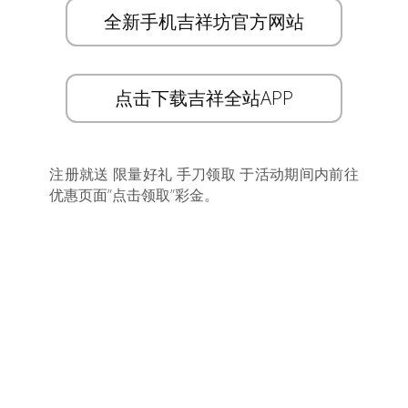
全新手机吉祥坊官方网站
点击下载吉祥全站APP
注册就送 限量好礼 手刀领取 于活动期间内前往
优惠页面”点击领取”彩金。