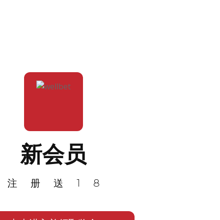
新会员
注册送18