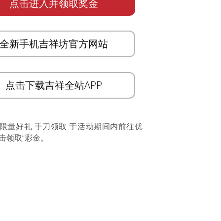
点击进入并领取奖金
全新手机吉祥坊官方网站
点击下载吉祥全站APP
 限量好礼 手刀领取 于活动期间内前往优
击领取”彩金。