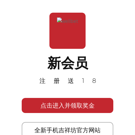
新会员
注册送18
点击进入并领取奖金
全新手机吉祥坊官方网站