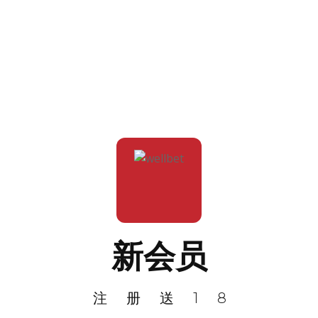
新会员
注册送18