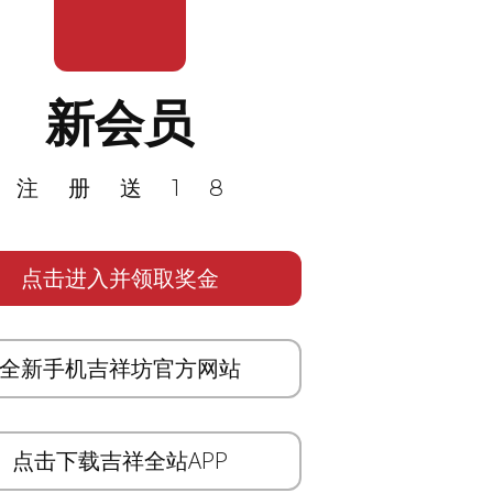
新会员
注册送18
点击进入并领取奖金
全新手机吉祥坊官方网站
点击下载吉祥全站APP