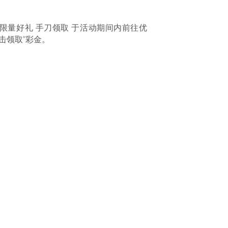
 限量好礼 手刀领取 于活动期间内前往优
击领取”彩金。