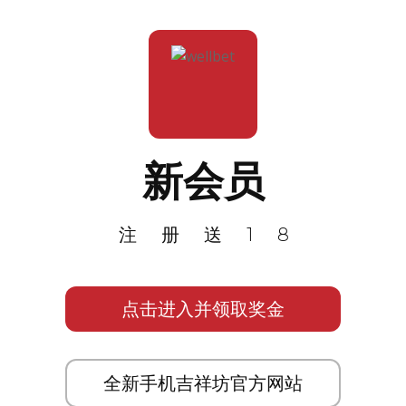
新会员
注册送18
点击进入并领取奖金
全新手机吉祥坊官方网站