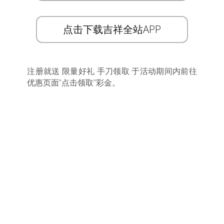
点击下载吉祥全站APP
注册就送 限量好礼 手刀领取 于活动期间内前往
优惠页面”点击领取”彩金。