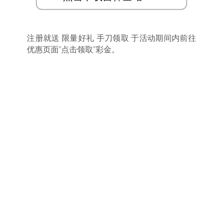
注册就送 限量好礼 手刀领取 于活动期间内前往
优惠页面”点击领取”彩金。