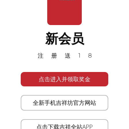
新会员
注册送18
点击进入并领取奖金
全新手机吉祥坊官方网站
点击下载吉祥全站APP