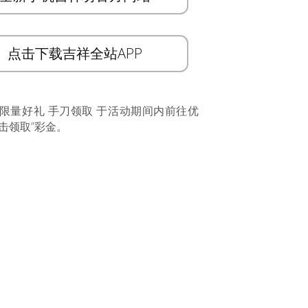
点击下载吉祥全站APP
 限量好礼 手刀领取 于活动期间内前往优
击领取”彩金。