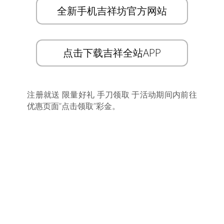
全新手机吉祥坊官方网站
点击下载吉祥全站APP
注册就送 限量好礼 手刀领取 于活动期间内前往
优惠页面”点击领取”彩金。