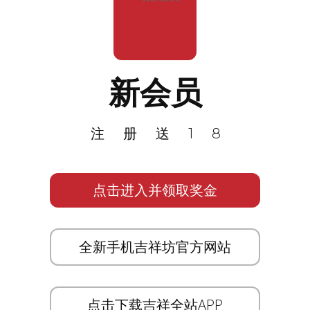
新会员
注册送18
点击进入并领取奖金
全新手机吉祥坊官方网站
点击下载吉祥全站APP