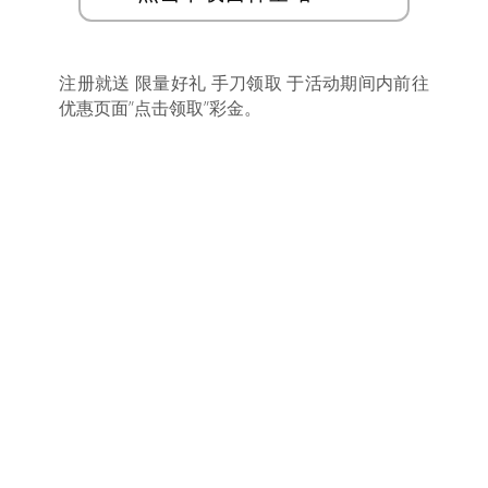
注册就送 限量好礼 手刀领取 于活动期间内前往
优惠页面”点击领取”彩金。