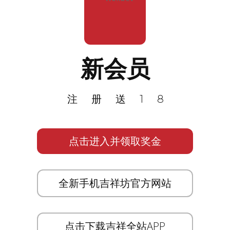
新会员
注册送18
点击进入并领取奖金
全新手机吉祥坊官方网站
点击下载吉祥全站APP