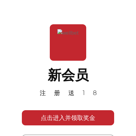
新会员
注册送18
点击进入并领取奖金