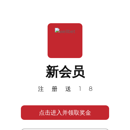
新会员
注册送18
点击进入并领取奖金