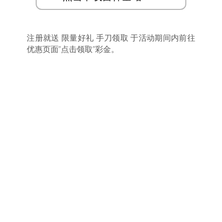
注册就送 限量好礼 手刀领取 于活动期间内前往
优惠页面”点击领取”彩金。