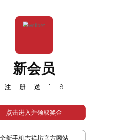
新会员
注册送18
点击进入并领取奖金
全新手机吉祥坊官方网站