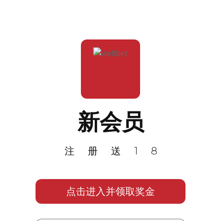
新会员
注册送18
点击进入并领取奖金