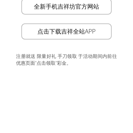
全新手机吉祥坊官方网站
点击下载吉祥全站APP
注册就送 限量好礼 手刀领取 于活动期间内前往
优惠页面”点击领取”彩金。