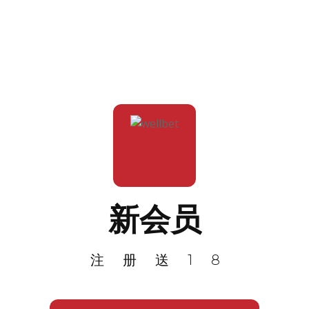
新会员
注册送18