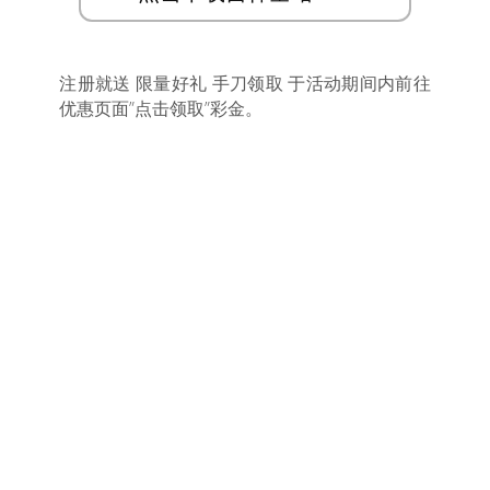
注册就送 限量好礼 手刀领取 于活动期间内前往
优惠页面”点击领取”彩金。