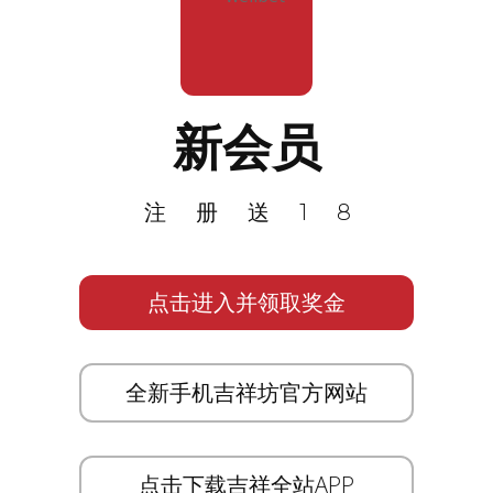
新会员
注册送18
点击进入并领取奖金
全新手机吉祥坊官方网站
点击下载吉祥全站APP