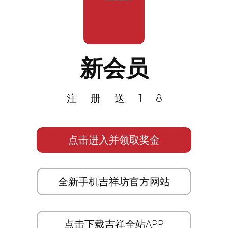
新会员
注册送18
点击进入并领取奖金
全新手机吉祥坊官方网站
点击下载吉祥全站APP