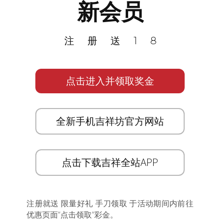
新会员
注册送18
点击进入并领取奖金
全新手机吉祥坊官方网站
点击下载吉祥全站APP
注册就送 限量好礼 手刀领取 于活动期间内前往
优惠页面”点击领取”彩金。