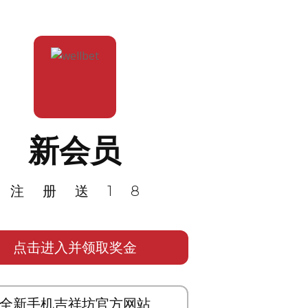
新会员
注册送18
点击进入并领取奖金
全新手机吉祥坊官方网站