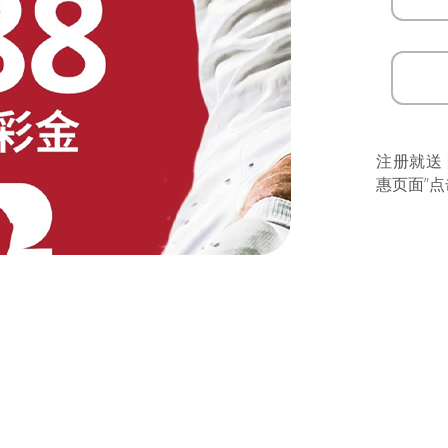
注册就送
惠页面”点