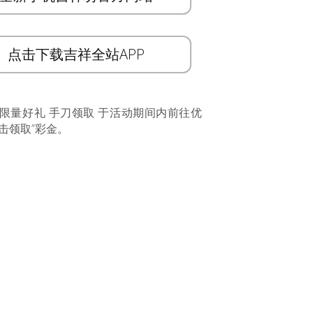
点击下载吉祥全站APP
 限量好礼 手刀领取 于活动期间内前往优
击领取”彩金。