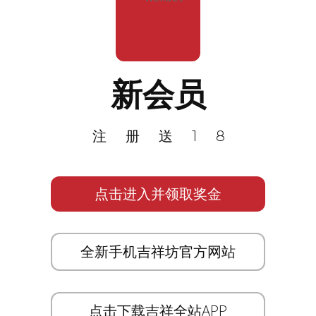
新会员
注册送18
点击进入并领取奖金
全新手机吉祥坊官方网站
点击下载吉祥全站APP