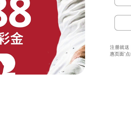
注册就送
惠页面”点