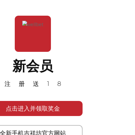
新会员
注册送18
点击进入并领取奖金
全新手机吉祥坊官方网站