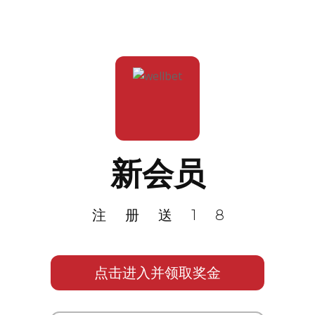
新会员
注册送18
点击进入并领取奖金