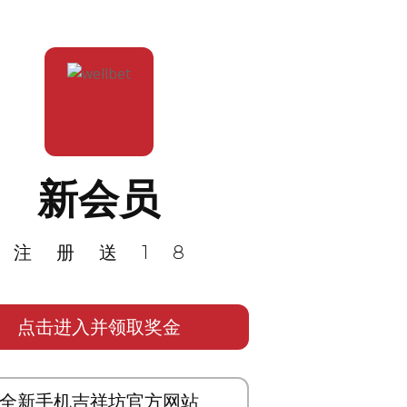
新会员
注册送18
点击进入并领取奖金
全新手机吉祥坊官方网站