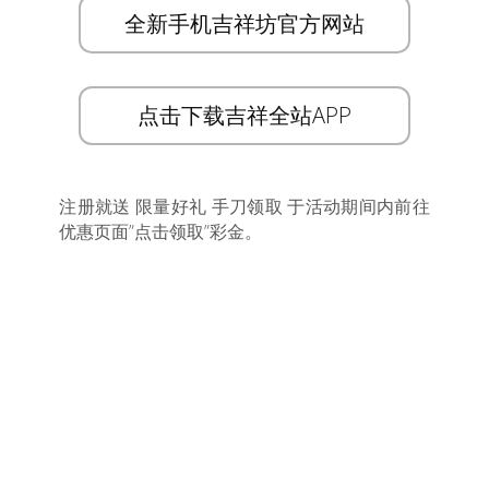
全新手机吉祥坊官方网站
点击下载吉祥全站APP
注册就送 限量好礼 手刀领取 于活动期间内前往
优惠页面”点击领取”彩金。