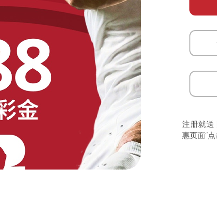
注册就送
惠页面”点