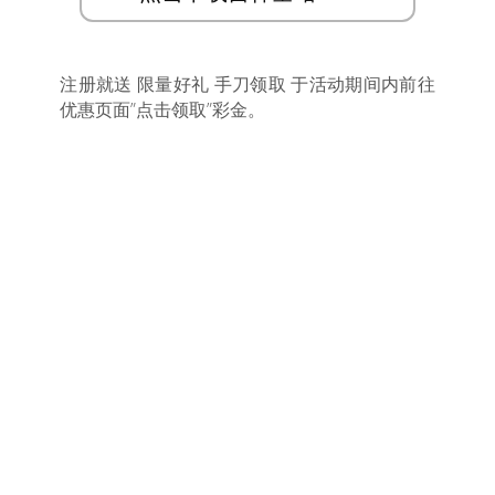
注册就送 限量好礼 手刀领取 于活动期间内前往
优惠页面”点击领取”彩金。