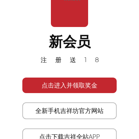
新会员
注册送18
点击进入并领取奖金
全新手机吉祥坊官方网站
点击下载吉祥全站APP