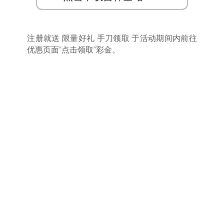
注册就送 限量好礼 手刀领取 于活动期间内前往
优惠页面”点击领取”彩金。