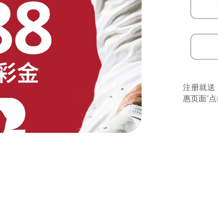
注册就送
惠页面”点