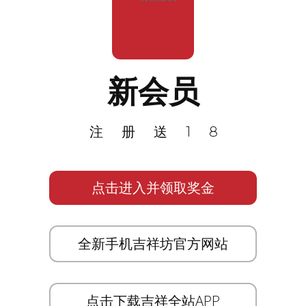
新会员
注册送18
点击进入并领取奖金
全新手机吉祥坊官方网站
点击下载吉祥全站APP