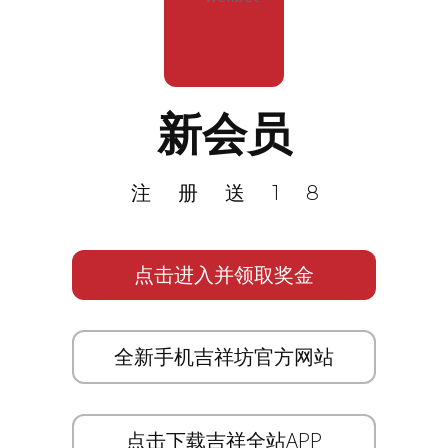
新会员
注册送18
点击进入并领取奖金
全新手机吉祥坊官方网站
点击下载吉祥全站APP