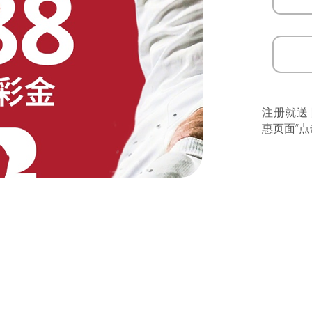
注册就送
惠页面”点