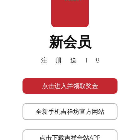
新会员
注册送18
点击进入并领取奖金
全新手机吉祥坊官方网站
点击下载吉祥全站APP