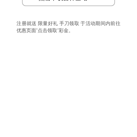
注册就送 限量好礼 手刀领取 于活动期间内前往
优惠页面”点击领取”彩金。