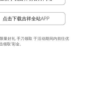
点击下载吉祥全站APP
 限量好礼 手刀领取 于活动期间内前往优
击领取”彩金。