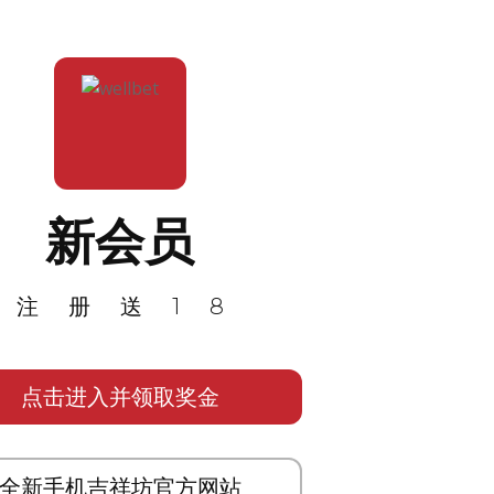
新会员
注册送18
点击进入并领取奖金
全新手机吉祥坊官方网站