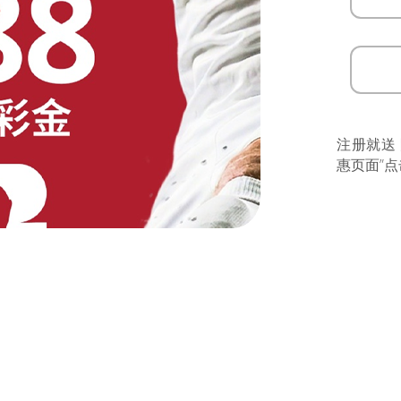
注册就送
惠页面”点