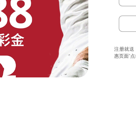
注册就送
惠页面”点