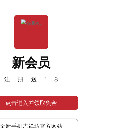
新会员
注册送18
点击进入并领取奖金
全新手机吉祥坊官方网站