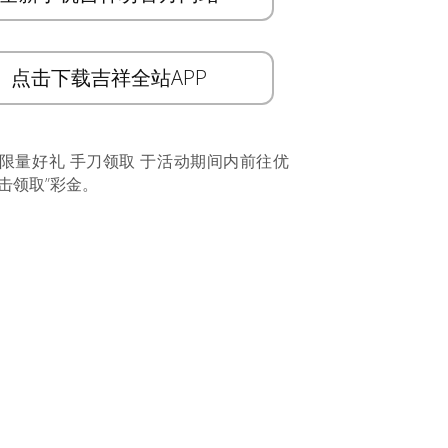
点击下载吉祥全站APP
 限量好礼 手刀领取 于活动期间内前往优
击领取”彩金。