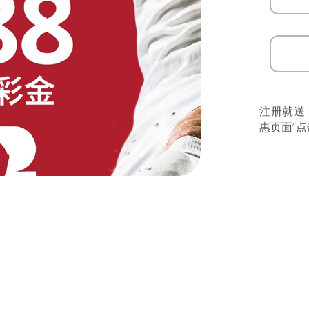
注册就送
惠页面”点