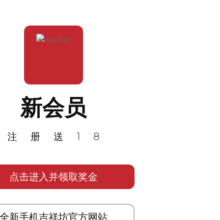
新会员
注册送18
点击进入并领取奖金
全新手机吉祥坊官方网站