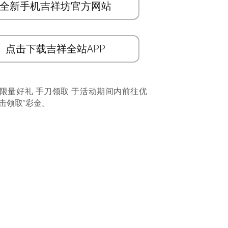
全新手机吉祥坊官方网站
点击下载吉祥全站APP
 限量好礼 手刀领取 于活动期间内前往优
击领取”彩金。