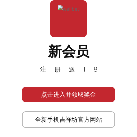
新会员
注册送18
点击进入并领取奖金
全新手机吉祥坊官方网站