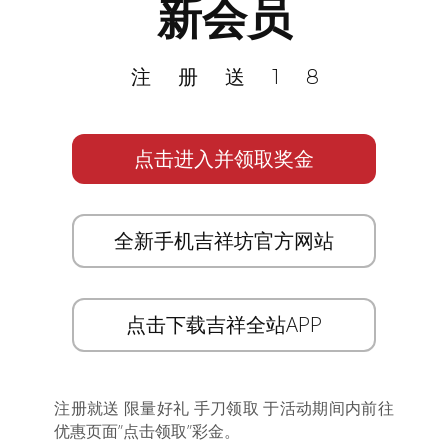
新会员
注册送18
点击进入并领取奖金
全新手机吉祥坊官方网站
点击下载吉祥全站APP
注册就送 限量好礼 手刀领取 于活动期间内前往
优惠页面”点击领取”彩金。