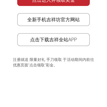
全新手机吉祥坊官方网站
点击下载吉祥全站APP
注册就送 限量好礼 手刀领取 于活动期间内前往
优惠页面”点击领取”彩金。