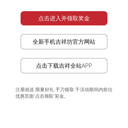
点击进入并领取奖金
全新手机吉祥坊官方网站
点击下载吉祥全站APP
注册就送 限量好礼 手刀领取 于活动期间内前往
优惠页面”点击领取”彩金。