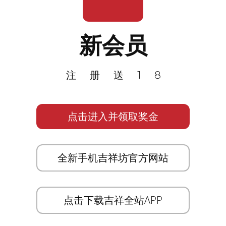
新会员
注册送18
点击进入并领取奖金
全新手机吉祥坊官方网站
点击下载吉祥全站APP