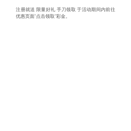
注册就送 限量好礼 手刀领取 于活动期间内前往
优惠页面”点击领取”彩金。