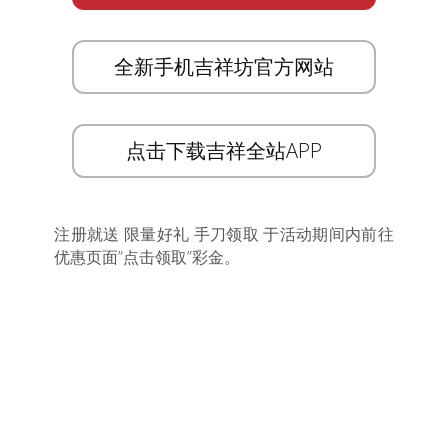
全新手机吉祥坊官方网站
点击下载吉祥全站APP
注册就送 限量好礼 手刀领取 于活动期间内前往
优惠页面”点击领取”彩金。