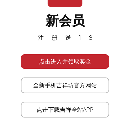
新会员
注册送18
点击进入并领取奖金
全新手机吉祥坊官方网站
点击下载吉祥全站APP