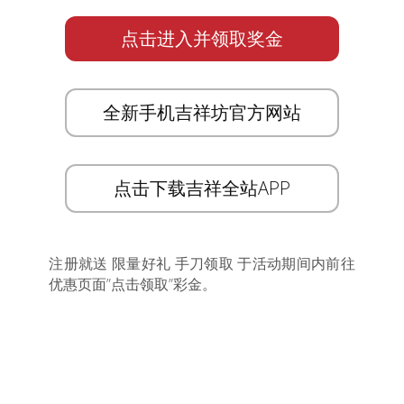
点击进入并领取奖金
全新手机吉祥坊官方网站
点击下载吉祥全站APP
注册就送 限量好礼 手刀领取 于活动期间内前往
优惠页面”点击领取”彩金。