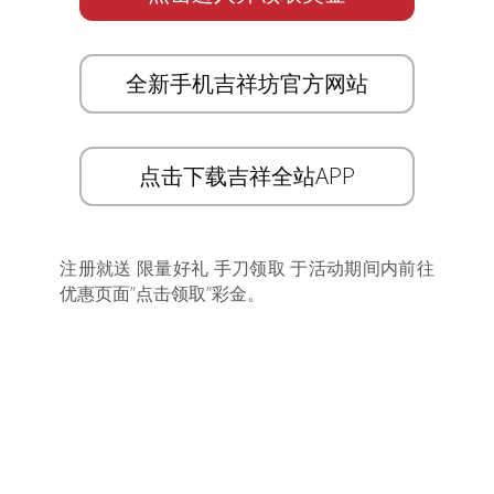
全新手机吉祥坊官方网站
点击下载吉祥全站APP
注册就送 限量好礼 手刀领取 于活动期间内前往
优惠页面”点击领取”彩金。